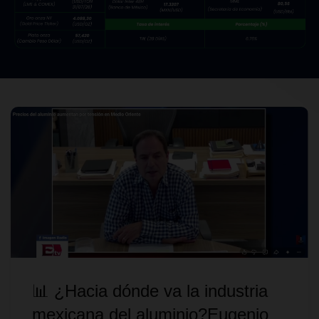
📊 ¿Hacia dónde va la industria
mexicana del aluminio?​Eugenio